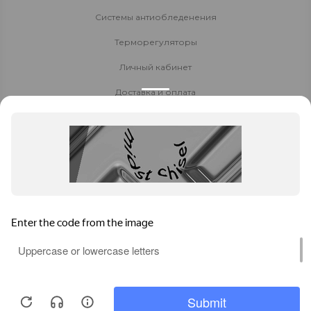
Системы антиобледенения
Терморегуляторы
Личный кабинет
Доставка и оплата
Стать партнёром
Политика конфиденциальности
Контакты
8 800 700-80-40
8 (924) 005-88-00
Заказать звонок
Уссурийск
, Первомайская 29 оф 4