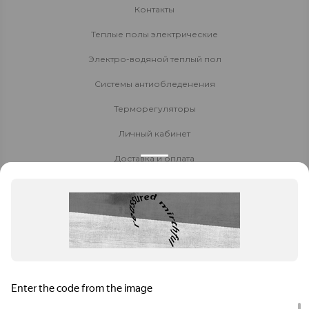
Контакты
Теплые полы электрические
Электро-водяной теплый пол
Системы антиобледенения
Терморегуляторы
Личный кабинет
Доставка и оплата
Стать партнёром
Политика конфиденциальности
Контакты
8 800 700-80-40
8 (924) 005-88-00
Заказать звонок