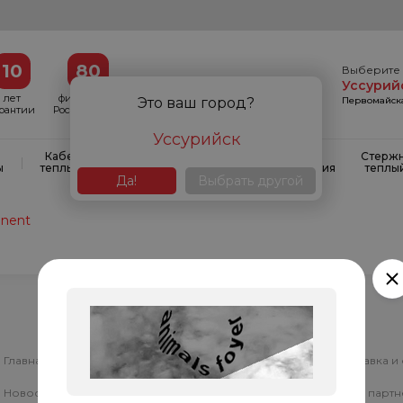
10
80
Выберите 
Уссурий
лет
филиалов в
Первомайска
Это ваш город?
арантии
России и СНГ
Уссурийск
Кабельные
Кабельные
Системы
Стерж
|
|
|
ы
теплые полы
маты
антиобледенения
теплы
Да!
Выбрать другой
ponent
Главная
Теплые полы электрические
Доставка и
Новости
Электро-водяной теплый пол
Стать парт