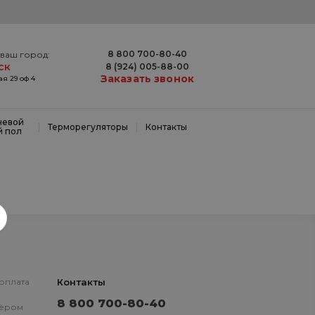
8 800 700-80-40
ваш город:
ск
8 (924) 005-88-00
Заказать звонок
я 29 оф 4
невой
|
|
Терморегуляторы
Контакты
й пол
 оплата
Контакты
8 800 700-80-40
нёром