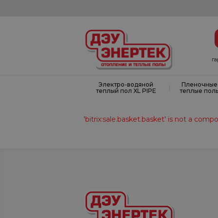
г
Электро-водяной
Пленочные
|
теплый пол XL PIPE
теплые пол
'bitrix:sale.basket.basket' is not a com