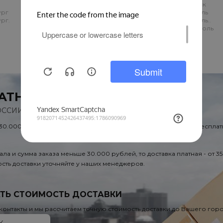
Находка.
Саяногорск
ург
Находка..
Севастополь
рг.
Нерюнгри
Севастополь..
Нефтеюганск
Симферополь
Нижневартовск
Смоленск
Нижнекамск
АТНАЯ ДОСТАВКА
ОССИИ, КАЗАХСТАНУ И БЕЛОРУССИИ
 30.000 рублей или если в городе есть наш филиал, доставка бесплат
ала и сумма заказа меньше 30.000 рублей, то доставка платная - от 3
сть доставки уточняйте у наших менеджеров.
ТЬ СТОИМОСТЬ ДОСТАВКИ
 контакты и мы рассчитаем точную стоимость доставки до Вашего гор