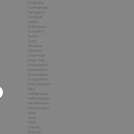
Сызрань
Сыктывкар
Таганрог
Тамбов
Тверь
Тобольск
Тольятти
Томск
Тула
Тюмень
Тюмень.
Улан-Удэ
Улан-Удэ..
Ульяновск
Ульяновск.
Ульяновск..
Уссурийск
Усть-Илимск
Уфа
Хабаровск
Чебоксары
Челябинск
Череповец
.
Чита
.
Чита.
..
Чита..
Шахты
Элиста