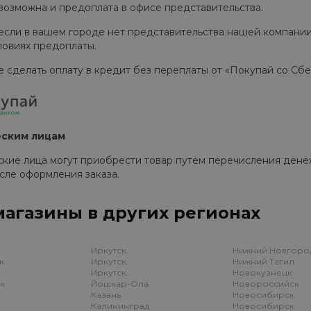
 возможна и предоплата в офисе представительства.
сли в вашем городе нет представительства нашей компании
ловиях предоплаты.
делать оплату в кредит без переплаты от «Покупай со Сб
ким лицам
 лица могут приобрести товар путем перечисления денеж
сле оформления заказа.
агазины в других регионах
Иркутск.
Нижний Новгоро
к
Иркутск..
Нижний Тагил
Иркутск...
Новокузнецк
ск
Йошкар-Ола
Новороссийск
Казань
Новосибирск
Калининград
Новосибирск.