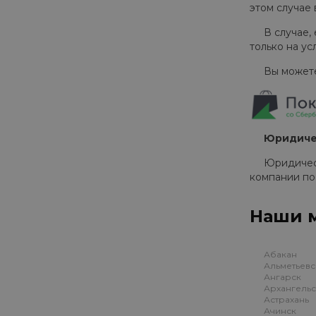
этом случае
В случае, е
только на ус
Вы можете с
Юридичес
Юридические
компании по
Наши м
Абакан
Альметьевс
Ангарск
Архангель
Астрахань
Ачинск