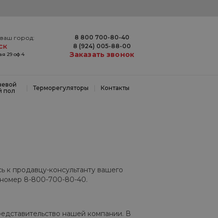
8 800 700-80-40
ваш город:
ск
8 (924) 005-88-00
Заказать звонок
я 29 оф 4
невой
|
|
Терморегуляторы
Контакты
й пол
сь к продавцу-консультанту вашего
 номер 8-800-700-80-40.
редставительство нашей компании. В