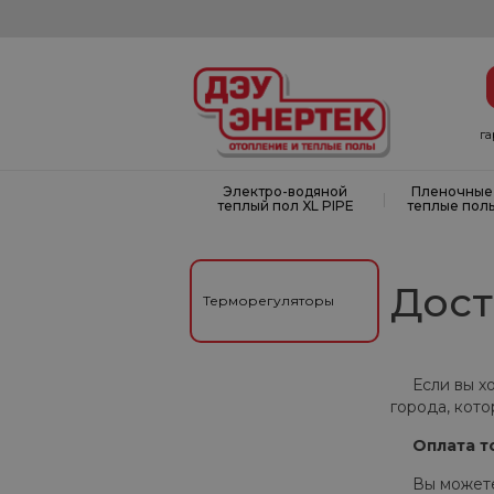
г
Электро-водяной
Пленочные
|
теплый пол XL PIPE
теплые пол
Дост
Терморегуляторы
Если вы хоти
города, кот
Оплата т
Вы можете о