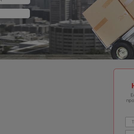
 обработку
х данных
Е
про