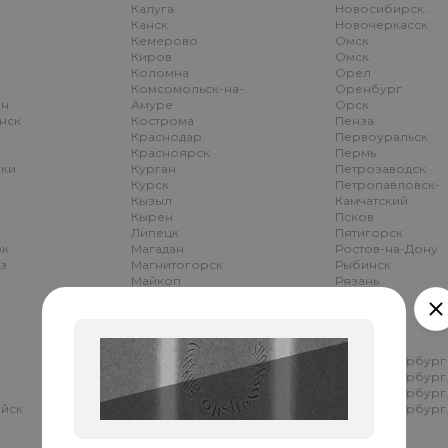
Калуга
Новосибирск..
Канск
Новочеркасск
Кемерово
Омск
Киров
Омск.
Коломна
Орел
Комсомольск-на-
Оренбург
ан
Амуре
Орск
нск
Кострома
Пенза
Краснодар.
Первоуральск
Красноярск
Пермь
уки
Курган
Петрозаводск
Курск
Петропавловск-
Кызыл
Камчатский
Кырен
Псков
Липецк
Пятигорск
ок
Магадан
Ростов-на-Дону
аз
Магнитогорск
Рыбинск
Майкоп
Рязань
Махачкала
Салават
Миасс
Самара
Минусинск
Самара.
Москва
Самара..
Мурманск
Санкт-Петербург
Набережные
Санкт-Петербург
Челны
Санкт-Петербург.
айск
Назрань
Санкт-Петербург.
Нальчик
Саранск
Находка
Саратов