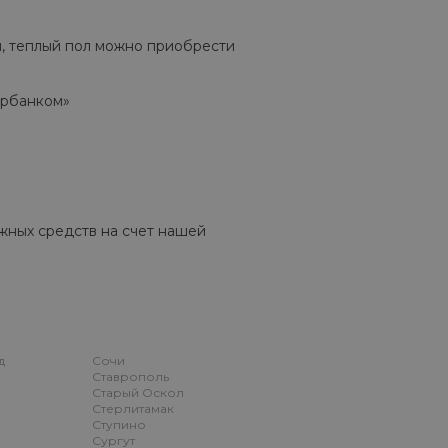
, теплый пол можно приобрести
ербанком»
ных средств на счет нашей
д
Сочи
Ставрополь
Старый Оскол
Стерлитамак
Ступино
Сургут