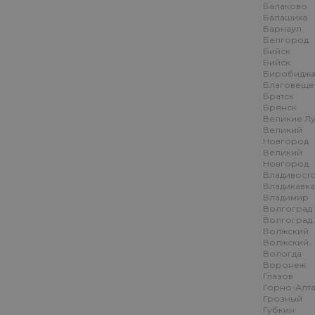
Балаково
Балашиха
Барнаул
Белгород
Бийск
Бийск.
Биробидж
Благовеще
Братск
Брянск
Великие Л
Великий
Новгород
Великий
Новгород.
Владивост
Владикавк
Владимир
Волгоград
Волгоград.
Волжский
Волжский.
Вологда
Воронеж
Глазов
Горно-Алт
Грозный
Губкин