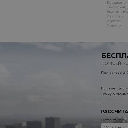
Дзержинск
Екатеринб
Екатеринбу
Иваново
Ижевск
Иркутск
БЕСПЛ
ПО ВСЕЙ Р
При заказе от
Если нет фили
Точную стоимо
РАССЧИТА
Оставьте свои