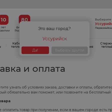
10
80
Выберите 
Уссурий
лет
филиалов в
Первомайска
Это ваш город?
арантии
России и СНГ
Уссурийск
Кабельные
Кабельные
Системы
Стерж
|
|
|
ы
теплые полы
маты
антиобледенения
теплы
Да!
Выбрать другой
авка и оплата
те узнать об условиях заказа, доставки и оплаты, обратите
орый обязательно вам поможет, или позвоните на бесплатный
овара
платить товар при получении, если в вашем городе есть п