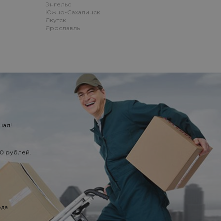
Энгельс
Южно-Сахалинск
Якутск
Ярославль
ная!
50 рублей.
ода